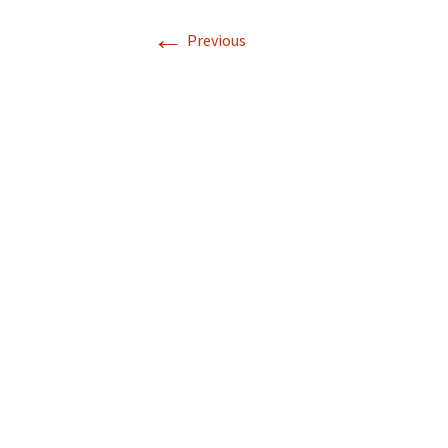
Descriptif de Côte de
←
Nuits
Previous
Galerie photo \”Côte de
Nuits\”
Horaires des Marées à
Trébeurden