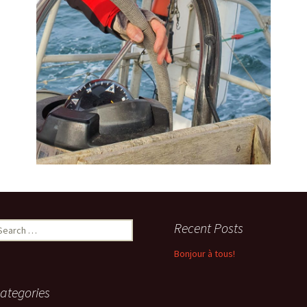
earch
Recent Posts
r:
Bonjour à tous!
ategories