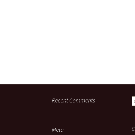
Recent Comments
S
fo
C
Meta