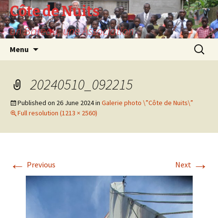
Skip
Côte de Nuits
to
un Bateau, une Association
content
Search
Menu
for:
20240510_092215
Published on
26 June 2024
in
Galerie photo \”Côte de Nuits\”
Full resolution (1213 × 2560)
←
→
Previous
Next