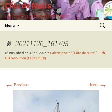
Skip
Côte de Nuits
to
un Bateau, une Association
content
Search
Menu
for:
20211120_161708
Published on
3 April 2022
in
Galerie photo \”Côte de Nuits\”
Full resolution (1213 × 2560)
←
→
Previous
Next