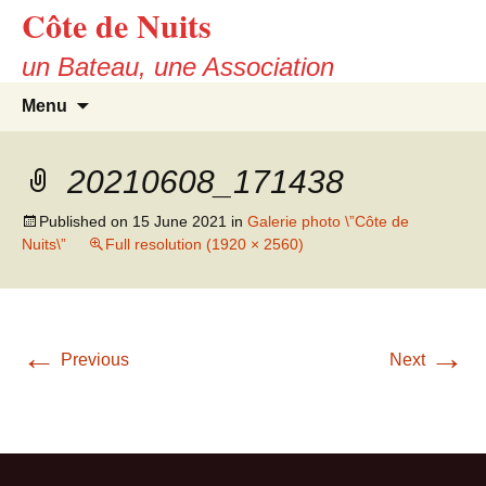
Côte de Nuits
Skip
to
un Bateau, une Association
content
Search
Menu
for:
20210608_171438
Published on
15 June 2021
in
Galerie photo \”Côte de
Nuits\”
Full resolution (1920 × 2560)
←
→
Previous
Next