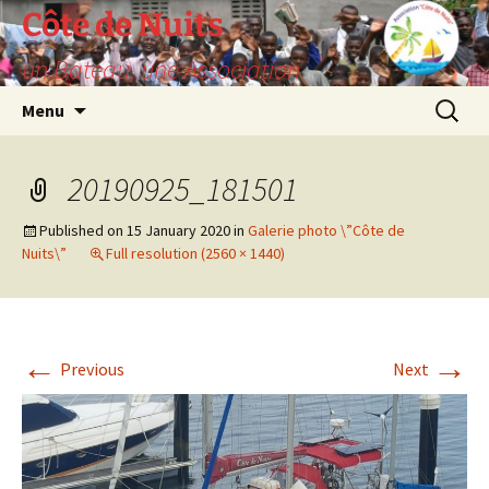
Skip
Côte de Nuits
to
un Bateau, une Association
content
Search
Menu
for:
20190925_181501
Published on
15 January 2020
in
Galerie photo \”Côte de
Nuits\”
Full resolution (2560 × 1440)
←
→
Previous
Next