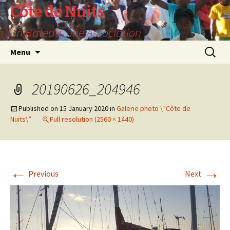
Skip
Côte de Nuits
to
un Bateau, une Association
content
Search
Menu
for:
20190626_204946
Published on
15 January 2020
in
Galerie photo \”Côte de
Nuits\”
Full resolution (2560 × 1440)
←
→
Previous
Next