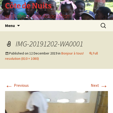
Skip
Côte de Nuits
to
un Bateau, une Association
content
Search
Menu
for:
IMG-20191202-WA0001
Published on
12 December 2019
in
Bonjour à tous!
Full
resolution (810 × 1080)
←
→
Previous
Next