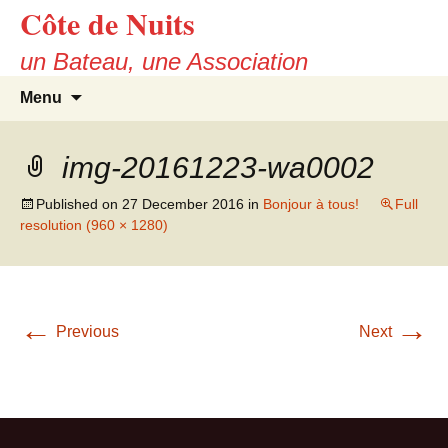
Côte de Nuits
Skip
to
un Bateau, une Association
content
Search
Menu
for:
img-20161223-wa0002
Published on
27 December 2016
in
Bonjour à tous!
Full
resolution (960 × 1280)
←
→
Previous
Next