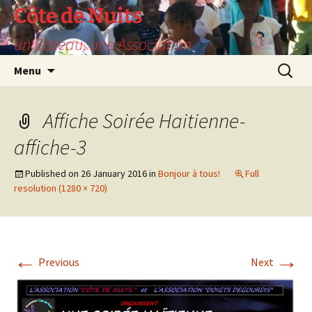
Skip
Côte de Nuits
to
un Bateau, une Association
content
Search
Menu
for:
Affiche Soirée Haitienne-
affiche-3
Published on
26 January 2016
in
Bonjour à tous!
Full
resolution (1280 × 720)
←
→
Previous
Next