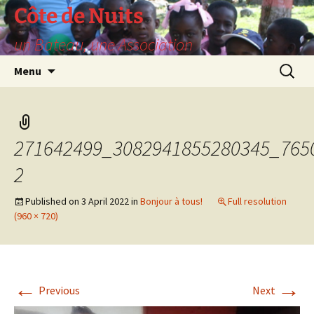
Skip
Côte de Nuits
to
un Bateau, une Association
content
Search
Menu
for:
271642499_3082941855280345_765
2
Published on
3 April 2022
in
Bonjour à tous!
Full resolution
(960 × 720)
←
→
Previous
Next