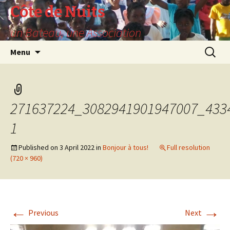
Skip
Côte de Nuits
to
un Bateau, une Association
content
Search
Menu
for:
271637224_3082941901947007_433
1
Published on
3 April 2022
in
Bonjour à tous!
Full resolution
(720 × 960)
←
→
Previous
Next