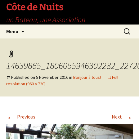
Skip
Côte de Nuits
to
un Bateau, une Association
content
Search
Menu
for:
14639865_1806055946302282_2272
Published on
5 November 2016
in
Bonjour à tous!
Full
resolution (960 × 720)
←
→
Previous
Next