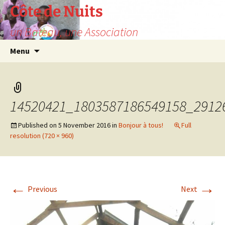
Skip
Côte de Nuits
to
un Bateau, une Association
content
Search
Menu
for:
14520421_1803587186549158_2912
Published on
5 November 2016
in
Bonjour à tous!
Full
resolution (720 × 960)
←
→
Previous
Next