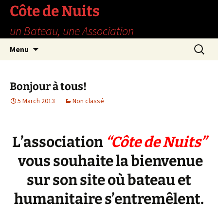
Skip
Côte de Nuits
to
un Bateau, une Association
content
Search
Menu
for:
Bonjour à tous!
5 March 2013
Non classé
L’association
“
Côte de Nuits”
vous souhaite la bienvenue
sur son site où bateau et
humanitaire s’entremêlent.